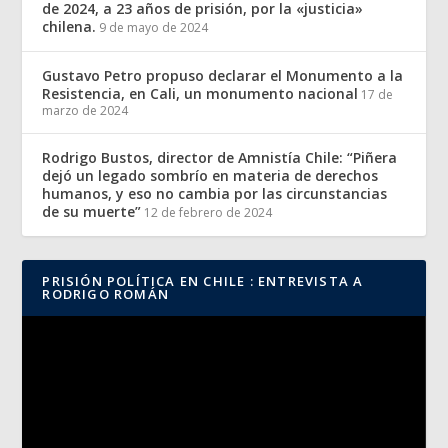
de 2024, a 23 años de prisión, por la «justicia»
chilena.
9 de mayo de 2024
Gustavo Petro propuso declarar el Monumento a la
Resistencia, en Cali, un monumento nacional
17 de
marzo de 2024
Rodrigo Bustos, director de Amnistía Chile: “Piñera
dejó un legado sombrío en materia de derechos
humanos, y eso no cambia por las circunstancias
de su muerte”
12 de febrero de 2024
PRISIÓN POLÍTICA EN CHILE : ENTREVISTA A
RODRIGO ROMÁN
Reproductor
de
vídeo