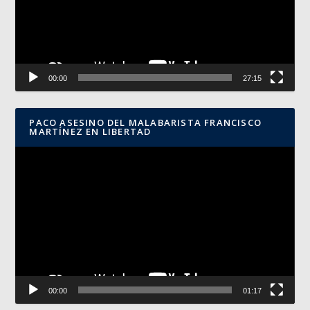
00:00
27:15
PACO ASESINO DEL MALABARISTA FRANCISCO
MARTÍNEZ EN LIBERTAD
Reproductor
de
vídeo
00:00
01:17