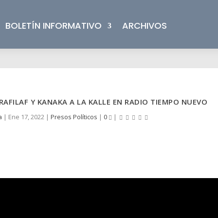
BOLETÍN INFORMATIVO
ARCHIVOS
TRAFILAF Y KANAKA A LA KALLE EN RADIO TIEMPO NUEVO
a
|
Ene 17, 2022
|
Presos Políticos
|
0
|