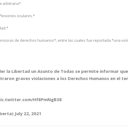
 arbitraria*.
*lesiones oculares.*
dad.*
fensoras de derechos humanos*, entre las cuales fue reportada *una viol
r la Libertad un Asunto de Todas se permite informar que 
istraron graves violaciones a los Derechos Humanos en el ter
ic.twitter.com/Hf8PmNgB38
iberta)
July 22, 2021