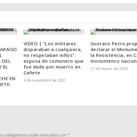
VIDEO | “Los militares
Gustavo Petro pro
ARAÍSO
disparaban a cualquiera,
declarar el Monum
L
no respetaban niños”:
la Resistencia, en C
 DEL
esposa de comunero que
monumento nacion
 EL
fue dado por muerto en
17 de marzo de 2024
Cañete
HE EN
4 de noviembre de 2021
ÑETE-
os obligatorios están marcados con
*