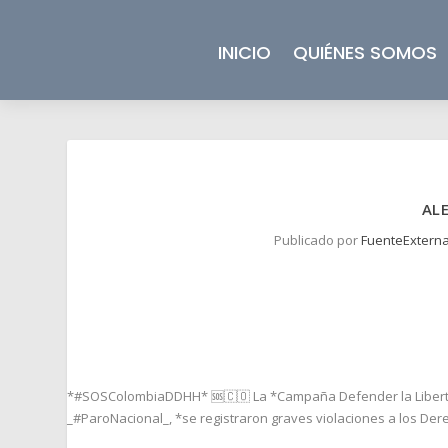
INICIO
QUIÉNES SOMOS
AL
Publicado por
FuenteExtern
*#SOSColombiaDDHH* 🆘🇨🇴 La *Campaña Defender la Libertad 
_#ParoNacional_, *se registraron graves violaciones a los Der