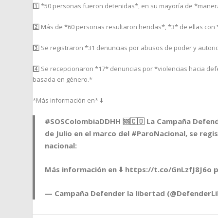
1️⃣ *50 personas fueron detenidas*, en su mayoría de *manera
2️⃣ Más de *60 personas resultaron heridas*, *3* de ellas con 
3️⃣ Se registraron *31 denuncias por abusos de poder y autori
4️⃣ Se recepcionaron *17* denuncias por *violencias hacia de
basada en género.*
*Más información en* ⬇️
#SOSColombiaDDHH
🆘🇨🇴 La Campaña Defende
de Julio en el marco del
#ParoNacional
, se reg
nacional:
Más información en ⬇️
https://t.co/GnLzfJ8J6o
p
— Campaña Defender la libertad (@DefenderL