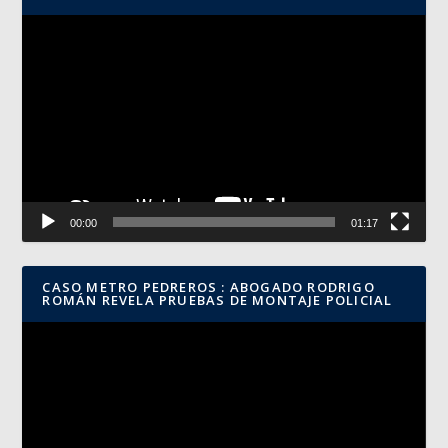
Reproductor
de
vídeo
00:00
01:17
CASO METRO PEDREROS : ABOGADO RODRIGO
ROMÁN REVELA PRUEBAS DE MONTAJE POLICIAL
Reproductor
de
vídeo