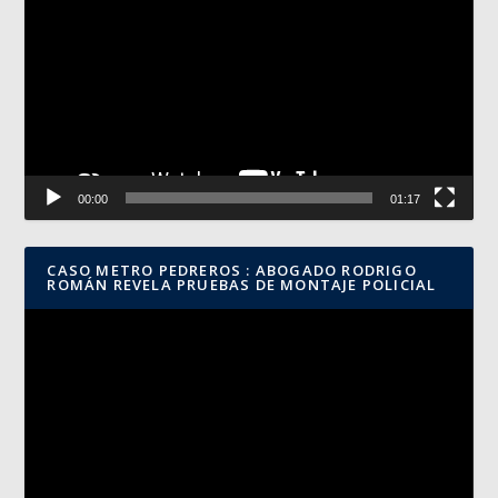
de
vídeo
00:00
01:17
CASO METRO PEDREROS : ABOGADO RODRIGO
ROMÁN REVELA PRUEBAS DE MONTAJE POLICIAL
Reproductor
de
vídeo