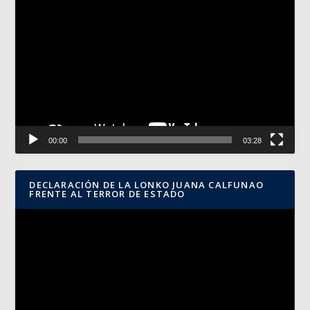
Reproductor
de
vídeo
00:00
03:28
DECLARACIÓN DE LA LONKO JUANA CALFUNAO
FRENTE AL TERROR DE ESTADO
Reproductor
de
vídeo