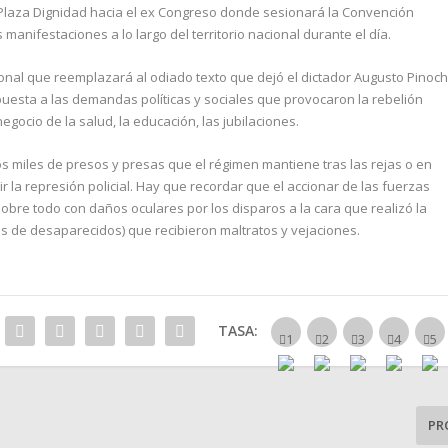
Plaza Dignidad hacia el ex Congreso donde sesionará la Convención
manifestaciones a lo largo del territorio nacional durante el día.
onal que reemplazará al odiado texto que dejó el dictador Augusto Pinoch
uesta a las demandas políticas y sociales que provocaron la rebelión
egocio de la salud, la educación, las jubilaciones.
os miles de presos y presas que el régimen mantiene tras las rejas o en
tir la represión policial. Hay que recordar que el accionar de las fuerzas
obre todo con daños oculares por los disparos a la cara que realizó la
as de desaparecidos) que recibieron maltratos y vejaciones.
TASA:
PR