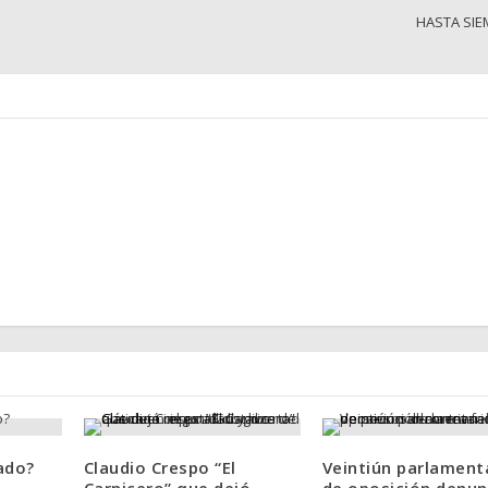
HASTA SIE
ado?
Claudio Crespo “El
Veintiún parlament
Carnicero” que dejó
de oposición denun