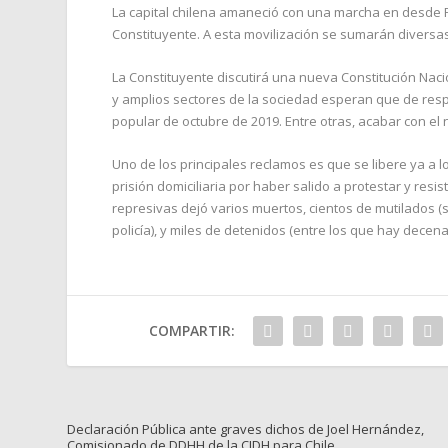
La capital chilena amaneció con una marcha en desde 
Constituyente. A esta movilización se sumarán diversas 
La Constituyente discutirá una nueva Constitución Naci
y amplios sectores de la sociedad esperan que de resp
popular de octubre de 2019. Entre otras, acabar con el n
Uno de los principales reclamos es que se libere ya a l
prisión domiciliaria por haber salido a protestar y resis
represivas dejó varios muertos, cientos de mutilados (s
policía), y miles de detenidos (entre los que hay decen
COMPARTIR:
Declaración Pública ante graves dichos de Joel Hernández,
Comisionado de DDHH de la CIDH para Chile