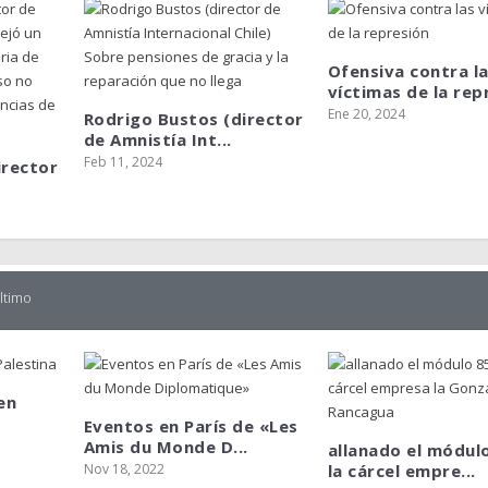
Ofensiva contra l
víctimas de la repr
Ene 20, 2024
Rodrigo Bustos (director
de Amnistía Int...
Feb 11, 2024
irector
último
en
Eventos en París de «Les
Amis du Monde D...
allanado el módul
Nov 18, 2022
la cárcel empre...