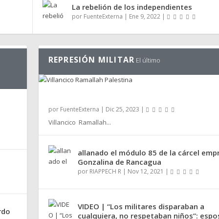
La rebelión de los independientes
por
FuenteExterna
|
Ene 9, 2022
|
REPRESIÓN MILITAR
El último
VILLANCICO RAMALLAH PALESTINA
por
FuenteExterna
|
Dic 25, 2023
|
Villancico Ramallah...
allanado el módulo 85 de la cárcel emp
Gonzalina de Rancagua
por
RIAPPECH R
|
Nov 12, 2021
|
VIDEO | “Los militares disparaban a
rdo
cualquiera, no respetaban niños”: espo