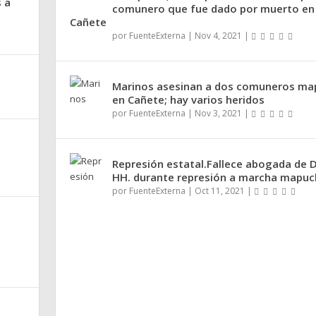
 a
comunero que fue dado por muerto en
Cañete
por
FuenteExterna
|
Nov 4, 2021
|
Marinos asesinan a dos comuneros ma
en Cañete; hay varios heridos
por
FuenteExterna
|
Nov 3, 2021
|
Represión estatal.Fallece abogada de 
HH. durante represión a marcha mapuc
por
FuenteExterna
|
Oct 11, 2021
|