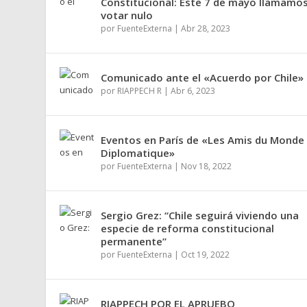
Constitucional: Este 7 de mayo llamamos
votar nulo
por
FuenteExterna
|
Abr 28, 2023
Comunicado ante el «Acuerdo por Chile»
por
RIAPPECH R
|
Abr 6, 2023
Eventos en París de «Les Amis du Monde
Diplomatique»
por
FuenteExterna
|
Nov 18, 2022
Sergio Grez: “Chile seguirá viviendo una
especie de reforma constitucional
permanente”
por
FuenteExterna
|
Oct 19, 2022
RIAPPECH POR EL APRUEBO