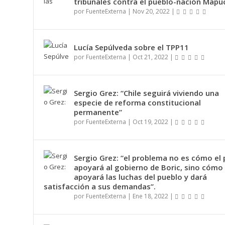
tribunales contra el pueblo-nación Mapu
por
FuenteExterna
|
Nov 20, 2022
|
TA ES
Lucía Sepúlveda sobre el TPP11
por
FuenteExterna
|
Oct 21, 2022
|
Sergio Grez: “Chile seguirá viviendo una
especie de reforma constitucional
permanente”
por
FuenteExterna
|
Oct 19, 2022
|
Sergio Grez: “el problema no es cómo el
apoyará al gobierno de Boric, sino cómo
apoyará las luchas del pueblo y dará
satisfacción a sus demandas”.
por
FuenteExterna
|
Ene 18, 2022
|