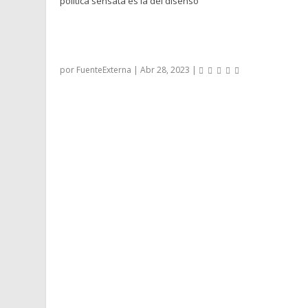
FILÓSOFO RODRIGO KARMY SOBRE PROCESO
CONSTITUYENTE: “LA ÚNICA POLÍTICA SENSA
LA DEL DISENSO”
por
FuenteExterna
|
Abr 28, 2023
|